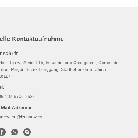
elle Kontaktaufnahme
nschrift
 Nein. Ich weiß nicht.15, Industriezone Changshan, Gemeinde
ulian, Pingdi, Bezirk Longgang, Stadt Shenzhen, China
18117
l.
86-132-6706-3524
-Mail-Adresse
arveyhou@icesnow.cn