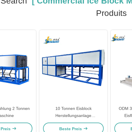
 Search
[ Commercial Ice Block M
Produits
hlung 2 Tonnen
10 Tonnen Eisblock
ODM 35
aschine
Herstellungsanlage
Eisf
Gewerblicher Eisblockhersteller
Herstel
 Preis
Beste Preis
80KW