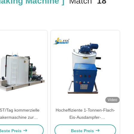
aking Machine ]
Match
18
Video
T/Tag kommerzielle
Hocheffiziente 1-Tonnen-Flach-
lakermaschine zur
Eis-Ausdampfer-
lung von Fischerei-Eis
Wassergekühlte kommerzielle
Beste Preis
Beste Preis
Eismaschine