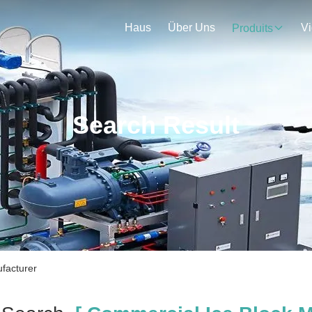
Haus
Über Uns
V
Produits
Search Result
facturer