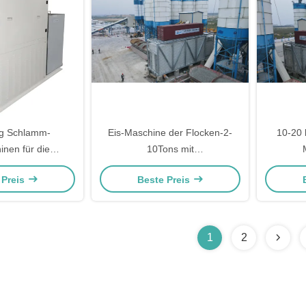
g Schlamm-
Eis-Maschine der Flocken-2-
10-20 
inen für die
10Tons mit
onservierung
R22-/R404akühlmittel fertigte
Steuerl
 Preis
Beste Preis
besonders an
1
2