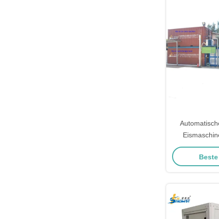
Automatisch
Eismaschin
Kühlblock i
Beste
To