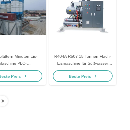
blättern Minuten Eis-
R404A R507 15 Tonnen Flach-
Maschine PLC-
Eismaschine für Süßwasser
uft/wassergekühltes ab
vollautomatisch
Beste Preis
Beste Preis