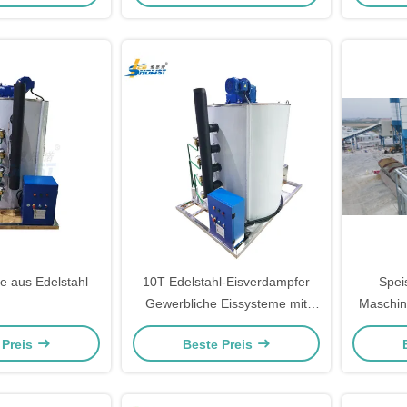
e aus Edelstahl
10T Edelstahl-Eisverdampfer
Spei
Gewerbliche Eissysteme mit
Maschi
Expansionsventil
ab
 Preis
Beste Preis
Meer