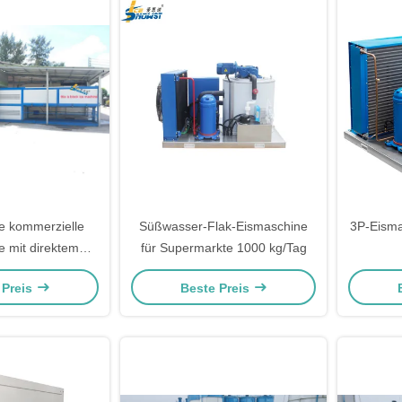
e kommerzielle
Süßwasser-Flak-Eismaschine
3P-Eisma
e mit direktem
für Supermarkte 1000 kg/Tag
n Behältern 10
 Preis
Beste Preis
nnen