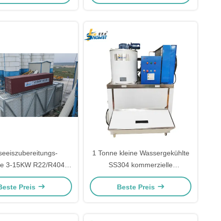
seeiszubereitungs-
1 Tonne kleine Wassergekühlte
ne 3-15KW R22/R404a
SS304 kommerzielle
kühlende für das
Süßwasser-Flach-Eismaschine
Beste Preis
Beste Preis
esfrüchte-Abkühlen
für den Supermarkt