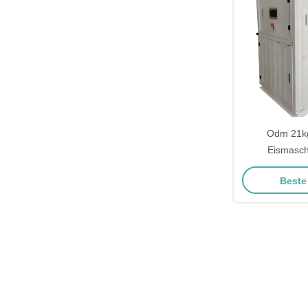
Odm 21k
Eismasch
Pflanzenk
Beste