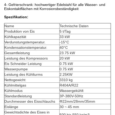
4- Gefrierschrank: hochwertiger Edelstahl für alle Wasser- und
Eiskontaktflächen mit Korrosionsbeständigkeit
Spezifikation:
Name
Technische Daten
Produktion von Eis
5 t/Tag
Kühlkapazität
33 kW
Verdunstungstemperatur.
-15°C
Kondensationstemperatur.
40°C
Gesamtleistung
23.75 kW
Leistung des Kompressors
20 kW
Eis Schneider Leistung
0.75 kW
Wasserpumpe
0.75 kW
Leistung des Kühlturms
2.25KW
Nettogewicht
3310 kg
Kühlmittelgas
R404A/R22
Kühlmodus
Wassergekühlt
Standardleistung
3P-380V-50Hz
Durchmesser des Eisschlauchs
Φ22mm/28mm/35mm
Eislänge
30 ~ 45 mm
Gewichtsdichte des Eises in
500 bis 550 kg/m3