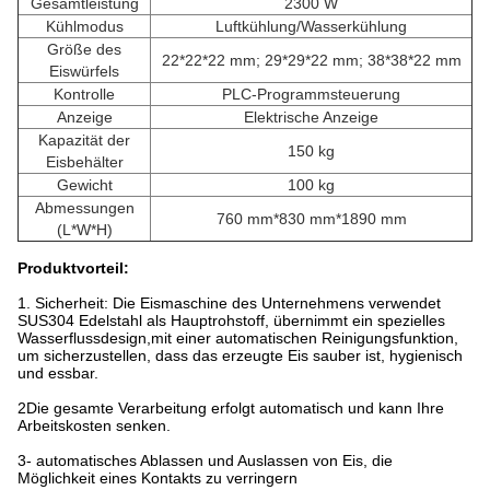
Gesamtleistung
2300 W
Kühlmodus
Luftkühlung/Wasserkühlung
Größe des
22*22*22 mm; 29*29*22 mm; 38*38*22 mm
Eiswürfels
Kontrolle
PLC-Programmsteuerung
Anzeige
Elektrische Anzeige
Kapazität der
150 kg
Eisbehälter
Gewicht
100 kg
Abmessungen
760 mm*830 mm*1890 mm
(L*W*H)
Produktvorteil:
1. Sicherheit: Die Eismaschine des Unternehmens verwendet
SUS304 Edelstahl als Hauptrohstoff, übernimmt ein spezielles
Wasserflussdesign,mit einer automatischen Reinigungsfunktion,
um sicherzustellen, dass das erzeugte Eis sauber ist, hygienisch
und essbar.
2Die gesamte Verarbeitung erfolgt automatisch und kann Ihre
Arbeitskosten senken.
3- automatisches Ablassen und Auslassen von Eis, die
Möglichkeit eines Kontakts zu verringern