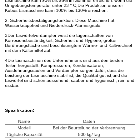
Eismaschine kann 90% bis 95% im Sommer erreichen. wenn die
Umgebungstemperatur unter 23 ° C,Die Produktion unserer
Kubus Eismaschine kann 100% bis 130% erreichen.
2. Sicherheitsbestätigungsfunktion: Diese Maschine hat
Wasserknappheit und Niederdruck-Alarmsignale.
3Der Eiswürfelverdampfer weist die Eigenschaften von
Korrosionsbeständigkeit, Sicherheit und Hygiene, großer
Berührungsfläche und beschleunigtem Wärme- und Kaltwechsel
mit dem Kältemittel auf.
4Die Eismaschinen des Unternehmens sind aus den besten
Teilen hergestellt, Kompressoren, Kondensatoren,
Ausdehnungssäulen und Verdampfer sorgen dafür, dass die
Leistung der Eismaschine stabil ist, die Qualität gut ist,und die
Eiswürfel sind schön aussehend, sauber und hygienisch, rein und
essbar.
Spezifikation:
Name
Daten
Modell
Bei der Beurteilung der Verbrennung
Tägliche Kapazität
500 kg/Tag